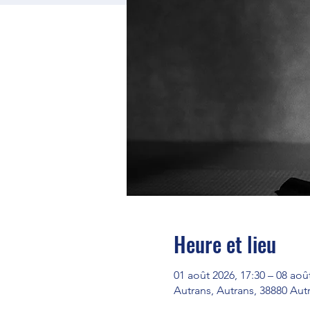
Heure et lieu
01 août 2026, 17:30 – 08 aoû
Autrans, Autrans, 38880 Au