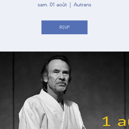
sam. 01 août
  |  
Autrans
RSVP