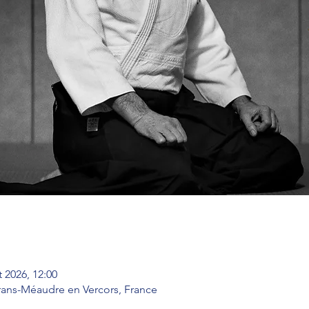
t 2026, 12:00
trans-Méaudre en Vercors, France