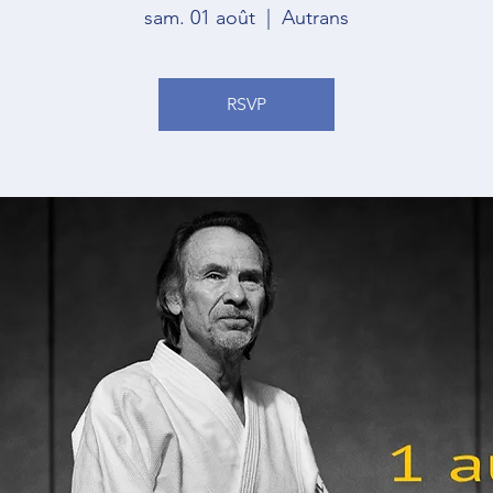
sam. 01 août
  |  
Autrans
RSVP