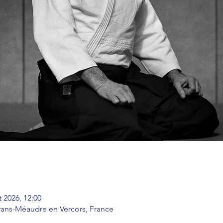
t 2026, 12:00
trans-Méaudre en Vercors, France