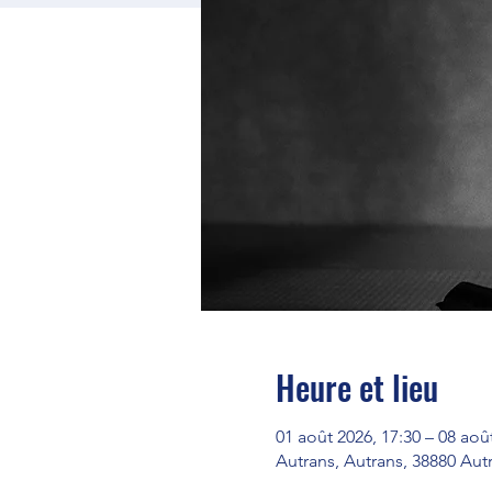
Heure et lieu
01 août 2026, 17:30 – 08 aoû
Autrans, Autrans, 38880 Au