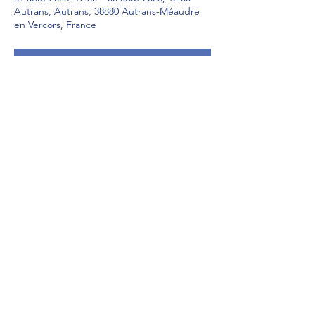
Autrans, Autrans, 38880 Autrans-Méaudre
en Vercors, France
RSVP
Partager cet événement
CONTACT
Téléphone:
06 01 04 36 73
|
04 27 49 34 39
Mail:
aikidoetmusubirhonealpes@gmail.com