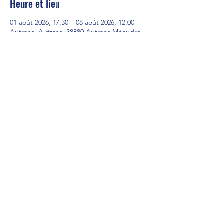
Heure et lieu
01 août 2026, 17:30 – 08 août 2026, 12:00
Autrans, Autrans, 38880 Autrans-Méaudre
en Vercors, France
Partager cet événement
CONTACT
Téléphone:
06 01 04 36 73
|
04 27 49 34 39
Mail:
aikidoetmusubirhonealpes@gmail.com